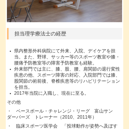
担当理学療法士の経歴
県
内整形外科病院にて外来、入院、デイケアを担
当。また、野球、サッカー等のスポーツ教室や膝・
腰痛予防教室等の障害予防教室も経験。
外来部門では主に、膝、股、腰、肩関節の退行変性
疾患の他、スポーツ障害の対応、入院部門では膝、
股関節の術前後、脊椎疾患等のリハビリテーション
を担当。
2017年当院に入職し、現在に至る。
その他
・ ベースボール・チャレンジ・リーグ 富山サン
ダーバーズ トレーナー（2010、2011年）
・ 臨床スポーツ医学会 「投球動作が姿勢へ及ぼす