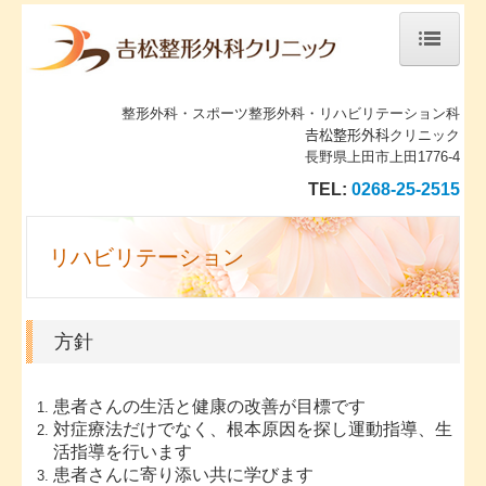
ホーム
整形外科・スポーツ整形外科・リハビリテーション科
当院について
𠮷松整形外科クリニック
長野県上田市上田1776-4
診療案内
TEL:
0268-25-2515
施設、設備など
リハビリテーション
地図、交通案内
リハビリテーション
方針
患者さんの生活と健康の改善が目標です
対症療法だけでなく、根本原因を探し運動指導、生
活指導を行います
患者さんに寄り添い共に学びます